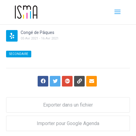
Congé de Pâques
05
Avr
2021
-
16
Avr
2021
SECONDAIRE
Exporter dans un fichier
Importer pour Google Agenda