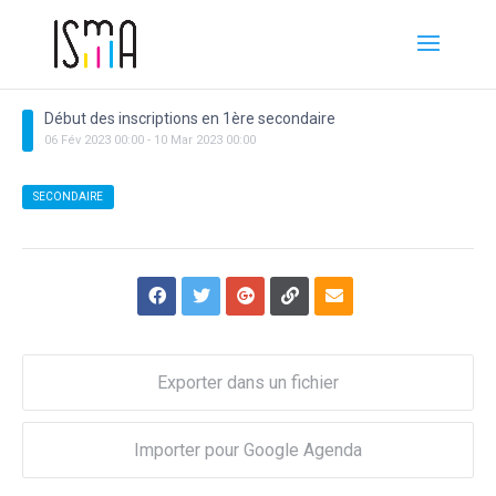
Début des inscriptions en 1ère secondaire
06
Fév
2023
00:00
-
10
Mar
2023
00:00
SECONDAIRE
Exporter dans un fichier
Importer pour Google Agenda