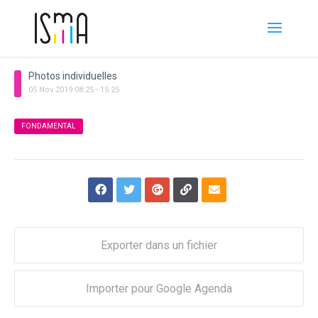
Photos individuelles
05
Nov
2019
08:25
-
15:25
FONDAMENTAL
Exporter dans un fichier
Importer pour Google Agenda