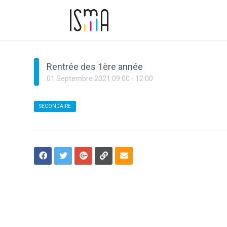
Rentrée des 1ère année
01
Septembre
2021
09:00
-
12:00
SECONDAIRE