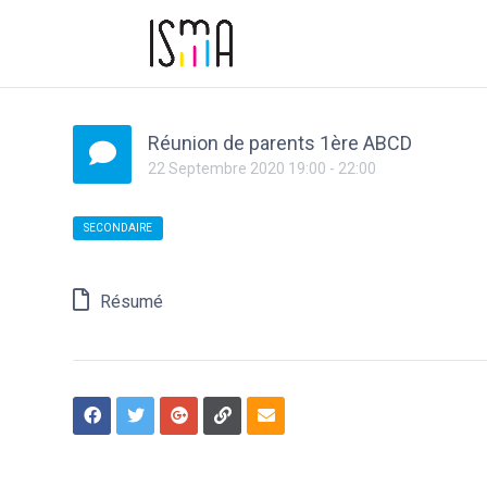
Réunion de parents 1ère ABCD
22
Septembre
2020
19:00
-
22:00
SECONDAIRE
Résumé