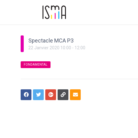
Spectacle MCA P3
22
Janvier
2020
10:00
-
12:00
FONDAMENTAL