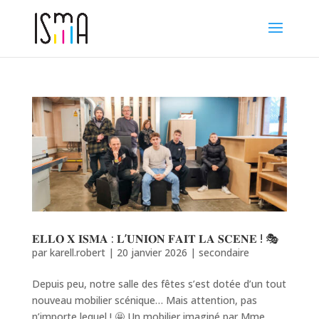
𝐄𝐋𝐋𝐎 𝐗 𝐈𝐒𝐌𝐀 : 𝐋’𝐔𝐍𝐈𝐎𝐍 𝐅𝐀𝐈𝐓 𝐋𝐀 𝐒𝐂𝐄𝐍𝐄 ! 🎭
par
karell.robert
|
20 janvier 2026
|
secondaire
Depuis peu, notre salle des fêtes s’est dotée d’un tout
nouveau mobilier scénique… Mais attention, pas
n’importe lequel ! 🤩 Un mobilier imaginé par Mme