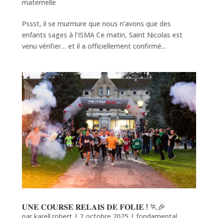
maternelle
Pssst, il se murmure que nous n’avons que des
enfants sages à l’ISMA Ce matin, Saint Nicolas est
venu vérifier… et il a officiellement confirmé...
𝐔𝐍𝐄 𝐂𝐎𝐔𝐑𝐒𝐄 𝐑𝐄𝐋𝐀𝐈𝐒 𝐃𝐄 𝐅𝐎𝐋𝐈𝐄 ! 🏃🎉
par
karell.robert
|
2 octobre 2025
|
fondamental
,