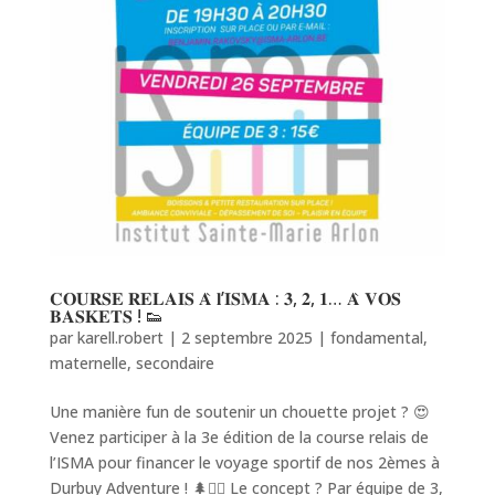
𝐂𝐎𝐔𝐑𝐒𝐄 𝐑𝐄𝐋𝐀𝐈𝐒 𝐀̀ 𝐥’𝐈𝐒𝐌𝐀 : 𝟑, 𝟐, 𝟏… 𝐀̀ 𝐕𝐎𝐒
𝐁𝐀𝐒𝐊𝐄𝐓𝐒 ! 👟
par
karell.robert
|
2 septembre 2025
|
fondamental
,
maternelle
,
secondaire
Une manière fun de soutenir un chouette projet ? 😍
Venez participer à la 3e édition de la course relais de
l’ISMA pour financer le voyage sportif de nos 2èmes à
Durbuy Adventure ! 🌲🧗‍♂️ Le concept ? Par équipe de 3,