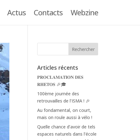
Actus
Contacts
Webzine
Articles récents
𝐏𝐑𝐎𝐂𝐋𝐀𝐌𝐀𝐓𝐈𝐎𝐍 𝐃𝐄𝐒
𝐑𝐇𝐄𝐓𝐎𝐒 🎉🎓
100ème journée des
retrouvailles de l’ISMA ! 🎉
Au fondamental, on court,
mais on roule aussi à vélo !
Quelle chance d’avoir de tels
espaces naturels dans l’école