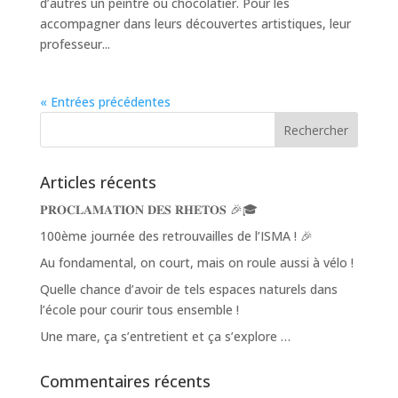
d’autres un peintre ou chocolatier. Pour les
accompagner dans leurs découvertes artistiques, leur
professeur...
« Entrées précédentes
Articles récents
𝐏𝐑𝐎𝐂𝐋𝐀𝐌𝐀𝐓𝐈𝐎𝐍 𝐃𝐄𝐒 𝐑𝐇𝐄𝐓𝐎𝐒 🎉🎓
100ème journée des retrouvailles de l’ISMA ! 🎉
Au fondamental, on court, mais on roule aussi à vélo !
Quelle chance d’avoir de tels espaces naturels dans
l’école pour courir tous ensemble !
Une mare, ça s’entretient et ça s’explore …
Commentaires récents