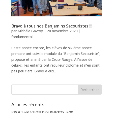
Bravo à tous nos Benjamins Secouristes !!!
par
Michèle Gavroy
|
20 novembre 2023
|
fondamental
Cette année encore, les élèves de sixième année
primaire ont suivi le module du “Benjamin Secouriste”,
proposé et animé par la Croix-Rouge. A l’issue de
celui-ci, les enfants ont reçu leur diplôme et n’en sont
pas peu fiers. Bravo à eux...
Articles récents
𝐏𝐑𝐎𝐂𝐋𝐀𝐌𝐀𝐓𝐈𝐎𝐍 𝐃𝐄𝐒 𝐑𝐇𝐄𝐓𝐎𝐒 🎉🎓