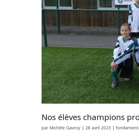
Nos élèves champions prov
par
Michèle Gavroy
|
28 avril 2023
|
fondament