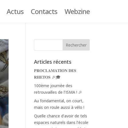
Actus
Contacts
Webzine
Articles récents
𝐏𝐑𝐎𝐂𝐋𝐀𝐌𝐀𝐓𝐈𝐎𝐍 𝐃𝐄𝐒
𝐑𝐇𝐄𝐓𝐎𝐒 🎉🎓
100ème journée des
retrouvailles de l’ISMA ! 🎉
Au fondamental, on court,
mais on roule aussi à vélo !
Quelle chance d’avoir de tels
espaces naturels dans l’école