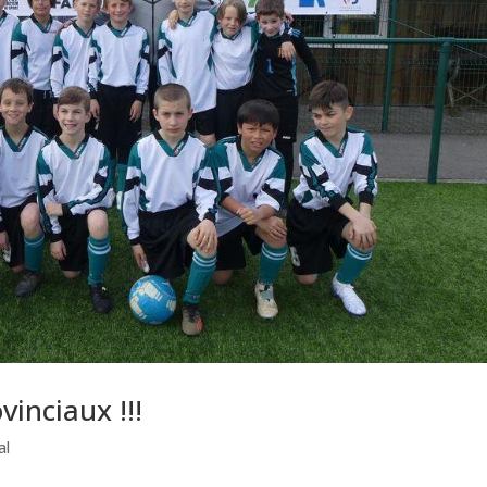
inciaux !!!
al