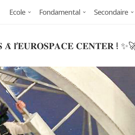
Ecole
Fondamental
Secondaire
𝐒 𝐀̀ 𝐥’𝐄𝐔𝐑𝐎𝐒𝐏𝐀𝐂𝐄 𝐂𝐄𝐍𝐓𝐄𝐑 ! ✨