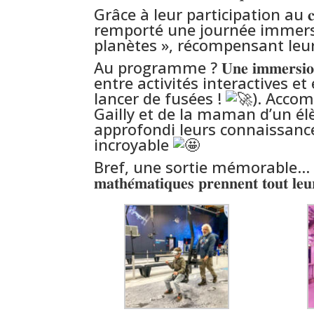
Grâce à leur participation au 𝐜𝐨𝐧𝐜𝐨𝐮𝐫𝐬
remporté une journée immersiv
planètes », récompensant leu
Au programme ? 𝐔𝐧𝐞 𝐢𝐦𝐦𝐞𝐫𝐬𝐢𝐨𝐧 𝐟𝐚𝐬𝐜
entre activités interactives e
lancer de fusées !
). Acco
Gailly et de la maman d’un élè
approfondi leurs connaissance
incroyable
Bref, une sortie mémorable… qui montr
𝐦𝐚𝐭𝐡𝐞́𝐦𝐚𝐭𝐢𝐪𝐮𝐞𝐬 𝐩𝐫𝐞𝐧𝐧𝐞𝐧𝐭 𝐭𝐨𝐮𝐭 𝐥𝐞