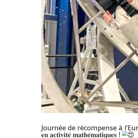
Journée de récompense à l’
Eur
𝐞𝐧 𝐚𝐜𝐭𝐢𝐯𝐢𝐭𝐞́ 𝐦𝐚𝐭𝐡𝐞́𝐦𝐚𝐭𝐢𝐪𝐮𝐞𝐬 !