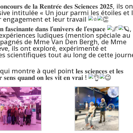
 𝐝𝐞 𝐥𝐚 𝐑𝐞𝐧𝐭𝐫𝐞́𝐞 𝐝𝐞𝐬 𝐒𝐜𝐢𝐞𝐧𝐜𝐞𝐬 𝟐𝟎𝟐𝟓, ils o
e intitulée « Un jour parmi les étoiles et 
r engagement et leur travail
𝐧𝐚𝐧𝐭𝐞 𝐝𝐚𝐧𝐬 𝐥’𝐮𝐧𝐢𝐯𝐞𝐫𝐬 𝐝𝐞 𝐥’𝐞𝐬𝐩𝐚𝐜𝐞
,
t expériences ludiques (mention spéciale au
mpagnés de Mme Van Den Bergh, de Mme
ve, ils ont exploré, expérimenté et
s scientifiques tout au long de cette journ
e à quel point 𝐥𝐞𝐬 𝐬𝐜𝐢𝐞𝐧𝐜𝐞𝐬 𝐞𝐭 𝐥𝐞𝐬
𝐫 𝐬𝐞𝐧𝐬 𝐪𝐮𝐚𝐧𝐝 𝐨𝐧 𝐥𝐞𝐬 𝐯𝐢𝐭 𝐞𝐧 𝐯𝐫𝐚𝐢 !