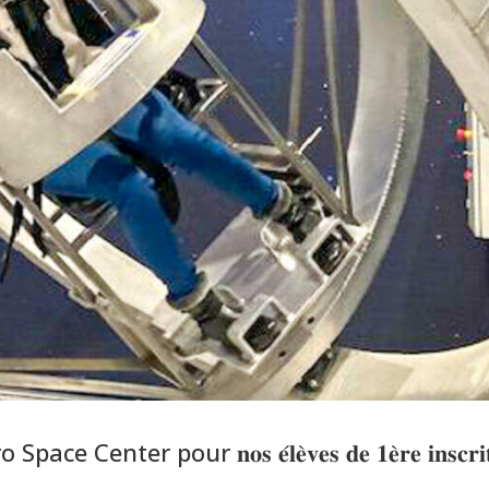
o Space Center
pour 𝐧𝐨𝐬 𝐞́𝐥𝐞̀𝐯𝐞𝐬 𝐝𝐞 𝟏𝐞̀𝐫𝐞 𝐢𝐧𝐬𝐜𝐫𝐢