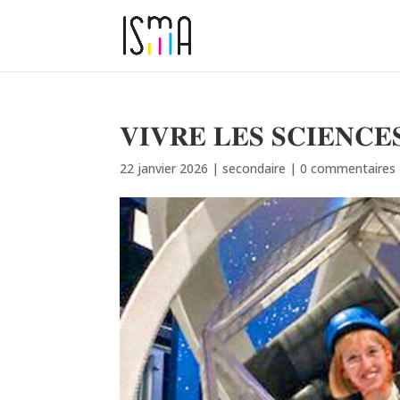
𝐕𝐈𝐕𝐑𝐄 𝐋𝐄𝐒 𝐒𝐂𝐈𝐄𝐍𝐂𝐄
22 janvier 2026
|
secondaire
|
0 commentaires