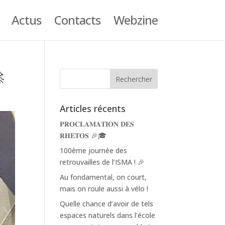
Actus
Contacts
Webzine

Articles récents
𝐏𝐑𝐎𝐂𝐋𝐀𝐌𝐀𝐓𝐈𝐎𝐍 𝐃𝐄𝐒
𝐑𝐇𝐄𝐓𝐎𝐒 🎉🎓
100ème journée des
retrouvailles de l’ISMA ! 🎉
Au fondamental, on court,
mais on roule aussi à vélo !
Quelle chance d’avoir de tels
espaces naturels dans l’école