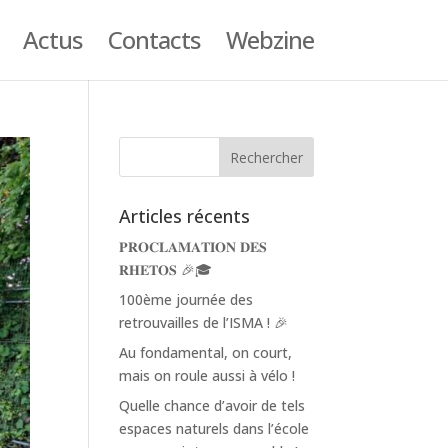
Actus
Contacts
Webzine
Articles récents
𝐏𝐑𝐎𝐂𝐋𝐀𝐌𝐀𝐓𝐈𝐎𝐍 𝐃𝐄𝐒
𝐑𝐇𝐄𝐓𝐎𝐒 🎉🎓
100ème journée des
retrouvailles de l’ISMA ! 🎉
Au fondamental, on court,
mais on roule aussi à vélo !
Quelle chance d’avoir de tels
espaces naturels dans l’école