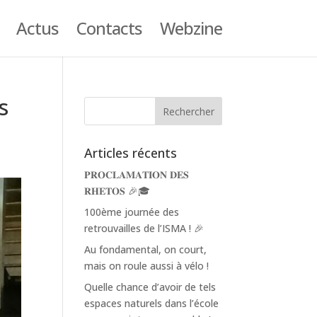
Actus
Contacts
Webzine
s
Articles récents
𝐏𝐑𝐎𝐂𝐋𝐀𝐌𝐀𝐓𝐈𝐎𝐍 𝐃𝐄𝐒
𝐑𝐇𝐄𝐓𝐎𝐒 🎉🎓
100ème journée des
retrouvailles de l’ISMA ! 🎉
Au fondamental, on court,
mais on roule aussi à vélo !
Quelle chance d’avoir de tels
espaces naturels dans l’école