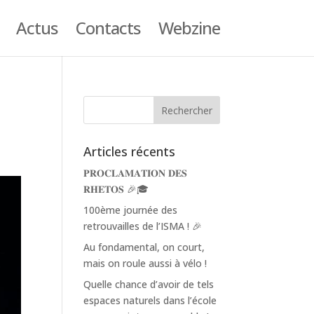
Actus
Contacts
Webzine
1
Articles récents
𝐏𝐑𝐎𝐂𝐋𝐀𝐌𝐀𝐓𝐈𝐎𝐍 𝐃𝐄𝐒
𝐑𝐇𝐄𝐓𝐎𝐒 🎉🎓
100ème journée des
retrouvailles de l’ISMA ! 🎉
Au fondamental, on court,
mais on roule aussi à vélo !
Quelle chance d’avoir de tels
espaces naturels dans l’école