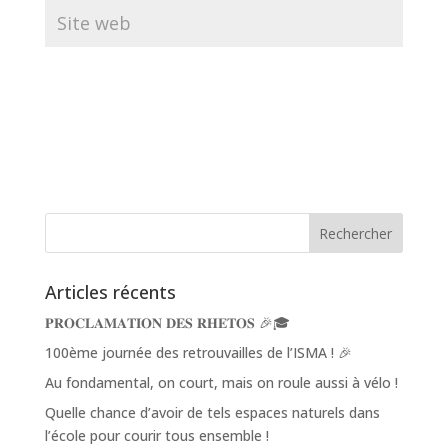
Articles récents
𝐏𝐑𝐎𝐂𝐋𝐀𝐌𝐀𝐓𝐈𝐎𝐍 𝐃𝐄𝐒 𝐑𝐇𝐄𝐓𝐎𝐒 🎉🎓
100ème journée des retrouvailles de l’ISMA ! 🎉
Au fondamental, on court, mais on roule aussi à vélo !
Quelle chance d’avoir de tels espaces naturels dans
l’école pour courir tous ensemble !