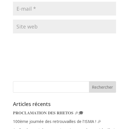
Articles récents
𝐏𝐑𝐎𝐂𝐋𝐀𝐌𝐀𝐓𝐈𝐎𝐍 𝐃𝐄𝐒 𝐑𝐇𝐄𝐓𝐎𝐒 🎉🎓
100ème journée des retrouvailles de l’ISMA ! 🎉