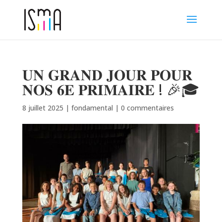
𝐔𝐍 𝐆𝐑𝐀𝐍𝐃 𝐉𝐎𝐔𝐑 𝐏𝐎𝐔𝐑
𝐍𝐎𝐒 𝟔𝐄 𝐏𝐑𝐈𝐌𝐀𝐈𝐑𝐄 ! 🎉🎓
8 juillet 2025
|
fondamental
|
0 commentaires