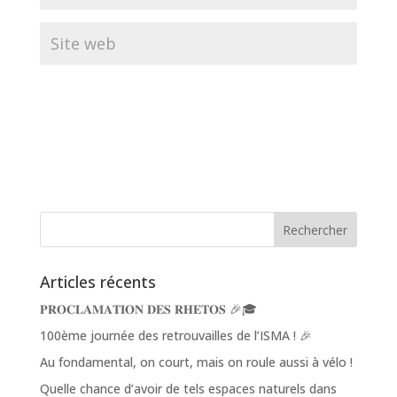
Articles récents
𝐏𝐑𝐎𝐂𝐋𝐀𝐌𝐀𝐓𝐈𝐎𝐍 𝐃𝐄𝐒 𝐑𝐇𝐄𝐓𝐎𝐒 🎉🎓
100ème journée des retrouvailles de l’ISMA ! 🎉
Au fondamental, on court, mais on roule aussi à vélo !
Quelle chance d’avoir de tels espaces naturels dans