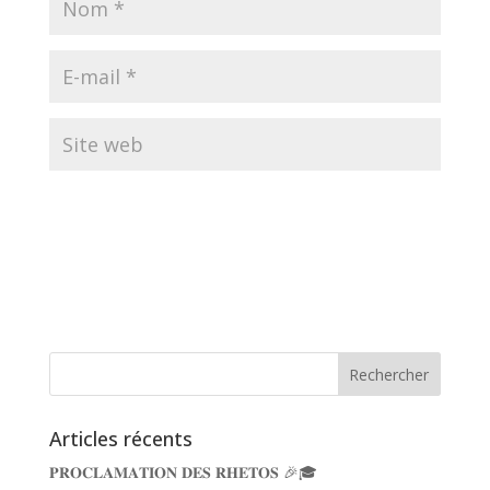
Articles récents
𝐏𝐑𝐎𝐂𝐋𝐀𝐌𝐀𝐓𝐈𝐎𝐍 𝐃𝐄𝐒 𝐑𝐇𝐄𝐓𝐎𝐒 🎉🎓