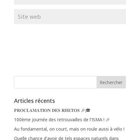
Articles récents
𝐏𝐑𝐎𝐂𝐋𝐀𝐌𝐀𝐓𝐈𝐎𝐍 𝐃𝐄𝐒 𝐑𝐇𝐄𝐓𝐎𝐒 🎉🎓
100ème journée des retrouvailles de l’ISMA ! 🎉
Au fondamental, on court, mais on roule aussi à vélo !
Quelle chance d’avoir de tels espaces naturels dans