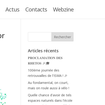
Actus
Contacts
Webzine
or
Articles récents
𝐏𝐑𝐎𝐂𝐋𝐀𝐌𝐀𝐓𝐈𝐎𝐍 𝐃𝐄𝐒
𝐑𝐇𝐄𝐓𝐎𝐒 🎉🎓
100ème journée des
retrouvailles de l’ISMA ! 🎉
Au fondamental, on court,
mais on roule aussi à vélo !
Quelle chance d’avoir de tels
espaces naturels dans l’école