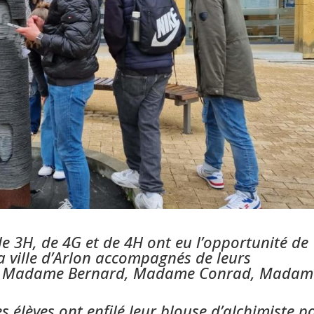
 de 3H, de 4G et de 4H ont eu l’opportunité de
a ville d’Arlon accompagnés de leurs
e, Madame Bernard, Madame Conrad, Madam
s élèves ont enfilé leur blouse d’alchimiste p