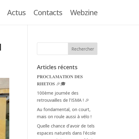
Actus
Contacts
Webzine
H
Articles récents
𝐏𝐑𝐎𝐂𝐋𝐀𝐌𝐀𝐓𝐈𝐎𝐍 𝐃𝐄𝐒
𝐑𝐇𝐄𝐓𝐎𝐒 🎉🎓
100ème journée des
retrouvailles de l’ISMA ! 🎉
Au fondamental, on court,
mais on roule aussi à vélo !
Quelle chance d’avoir de tels
espaces naturels dans l’école