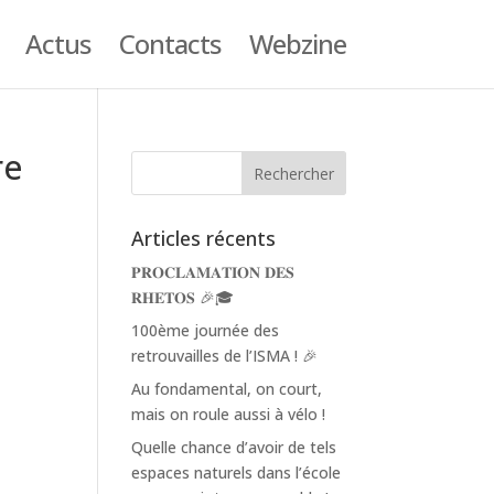
Actus
Contacts
Webzine
re
Articles récents
𝐏𝐑𝐎𝐂𝐋𝐀𝐌𝐀𝐓𝐈𝐎𝐍 𝐃𝐄𝐒
𝐑𝐇𝐄𝐓𝐎𝐒 🎉🎓
100ème journée des
retrouvailles de l’ISMA ! 🎉
Au fondamental, on court,
mais on roule aussi à vélo !
Quelle chance d’avoir de tels
espaces naturels dans l’école