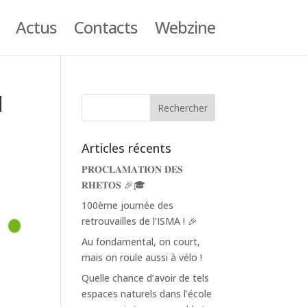
Actus
Contacts
Webzine
l
Articles récents
𝐏𝐑𝐎𝐂𝐋𝐀𝐌𝐀𝐓𝐈𝐎𝐍 𝐃𝐄𝐒
𝐑𝐇𝐄𝐓𝐎𝐒 🎉🎓
100ème journée des
retrouvailles de l’ISMA ! 🎉
Au fondamental, on court,
mais on roule aussi à vélo !
Quelle chance d’avoir de tels
espaces naturels dans l’école