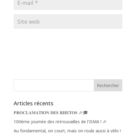
Articles récents
𝐏𝐑𝐎𝐂𝐋𝐀𝐌𝐀𝐓𝐈𝐎𝐍 𝐃𝐄𝐒 𝐑𝐇𝐄𝐓𝐎𝐒 🎉🎓
100ème journée des retrouvailles de l’ISMA ! 🎉
Au fondamental, on court, mais on roule aussi à vélo !