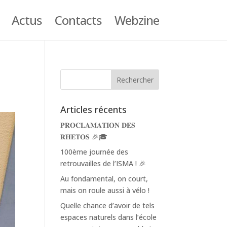
Actus
Contacts
Webzine
Articles récents
𝐏𝐑𝐎𝐂𝐋𝐀𝐌𝐀𝐓𝐈𝐎𝐍 𝐃𝐄𝐒
𝐑𝐇𝐄𝐓𝐎𝐒 🎉🎓
100ème journée des
retrouvailles de l’ISMA ! 🎉
Au fondamental, on court,
mais on roule aussi à vélo !
Quelle chance d’avoir de tels
espaces naturels dans l’école