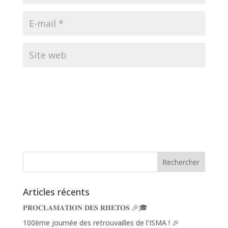
Articles récents
𝐏𝐑𝐎𝐂𝐋𝐀𝐌𝐀𝐓𝐈𝐎𝐍 𝐃𝐄𝐒 𝐑𝐇𝐄𝐓𝐎𝐒 🎉🎓
100ème journée des retrouvailles de l’ISMA ! 🎉