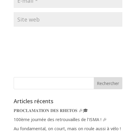
Articles récents
𝐏𝐑𝐎𝐂𝐋𝐀𝐌𝐀𝐓𝐈𝐎𝐍 𝐃𝐄𝐒 𝐑𝐇𝐄𝐓𝐎𝐒 🎉🎓
100ème journée des retrouvailles de l’ISMA ! 🎉
Au fondamental, on court, mais on roule aussi à vélo !