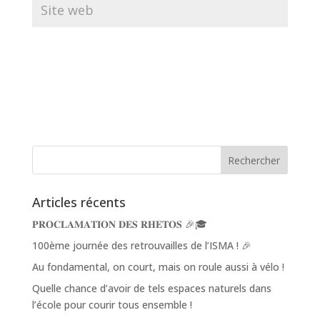
Articles récents
𝐏𝐑𝐎𝐂𝐋𝐀𝐌𝐀𝐓𝐈𝐎𝐍 𝐃𝐄𝐒 𝐑𝐇𝐄𝐓𝐎𝐒 🎉🎓
100ème journée des retrouvailles de l’ISMA ! 🎉
Au fondamental, on court, mais on roule aussi à vélo !
Quelle chance d’avoir de tels espaces naturels dans
l’école pour courir tous ensemble !