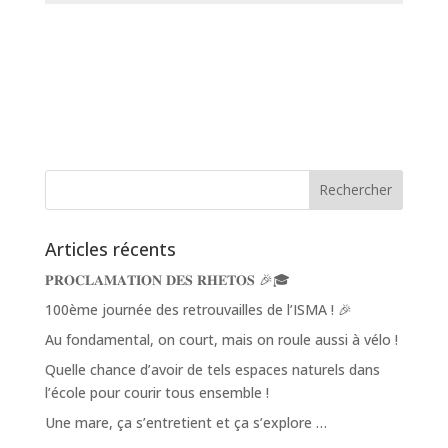
Articles récents
𝐏𝐑𝐎𝐂𝐋𝐀𝐌𝐀𝐓𝐈𝐎𝐍 𝐃𝐄𝐒 𝐑𝐇𝐄𝐓𝐎𝐒 🎉🎓
100ème journée des retrouvailles de l’ISMA ! 🎉
Au fondamental, on court, mais on roule aussi à vélo !
Quelle chance d’avoir de tels espaces naturels dans
l’école pour courir tous ensemble !
Une mare, ça s’entretient et ça s’explore …