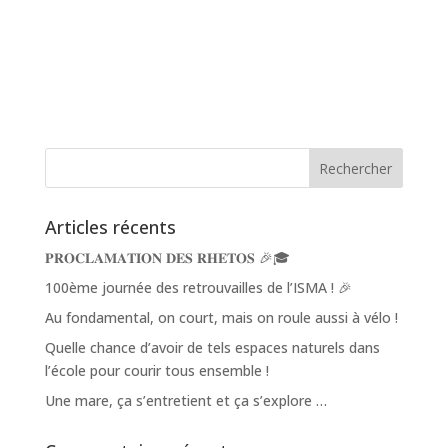
Articles récents
𝐏𝐑𝐎𝐂𝐋𝐀𝐌𝐀𝐓𝐈𝐎𝐍 𝐃𝐄𝐒 𝐑𝐇𝐄𝐓𝐎𝐒 🎉🎓
100ème journée des retrouvailles de l’ISMA ! 🎉
Au fondamental, on court, mais on roule aussi à vélo !
Quelle chance d’avoir de tels espaces naturels dans
l’école pour courir tous ensemble !
Une mare, ça s’entretient et ça s’explore …