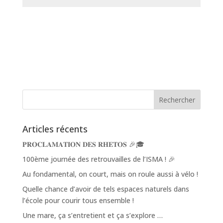
Articles récents
𝐏𝐑𝐎𝐂𝐋𝐀𝐌𝐀𝐓𝐈𝐎𝐍 𝐃𝐄𝐒 𝐑𝐇𝐄𝐓𝐎𝐒 🎉🎓
100ème journée des retrouvailles de l’ISMA ! 🎉
Au fondamental, on court, mais on roule aussi à vélo !
Quelle chance d’avoir de tels espaces naturels dans
l’école pour courir tous ensemble !
Une mare, ça s’entretient et ça s’explore …