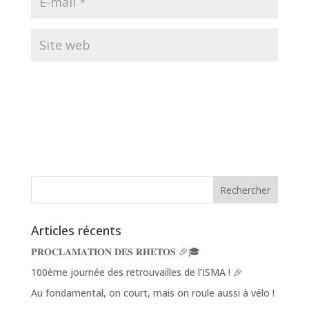
Articles récents
𝐏𝐑𝐎𝐂𝐋𝐀𝐌𝐀𝐓𝐈𝐎𝐍 𝐃𝐄𝐒 𝐑𝐇𝐄𝐓𝐎𝐒 🎉🎓
100ème journée des retrouvailles de l’ISMA ! 🎉
Au fondamental, on court, mais on roule aussi à vélo !