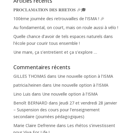
Articles récents
𝐏𝐑𝐎𝐂𝐋𝐀𝐌𝐀𝐓𝐈𝐎𝐍 𝐃𝐄𝐒 𝐑𝐇𝐄𝐓𝐎𝐒 🎉🎓
100ème journée des retrouvailles de l’ISMA ! 🎉
Au fondamental, on court, mais on roule aussi à vélo !
Quelle chance d’avoir de tels espaces naturels dans
l’école pour courir tous ensemble !
Une mare, ça s’entretient et ça s’explore …
Commentaires récents
GILLES THOMAS
dans
Une nouvelle option à l’ISMA
patricia.heinen
dans
Une nouvelle option à l’ISMA
Lino Luis
dans
Une nouvelle option à l’ISMA
Benoît BERNARD
dans
Jeudi 27 et vendredi 28 janvier
– Suspension des cours pour l’enseignement
secondaire (journées pédagogiques)
Marie Claire Defrenne
dans
Les rhétos s’investissent
pour Viva For Life !