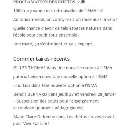
𝐏𝐑𝐎𝐂𝐋𝐀𝐌𝐀𝐓𝐈𝐎𝐍 𝐃𝐄𝐒 𝐑𝐇𝐄𝐓𝐎𝐒 🎉🎓
100ème journée des retrouvailles de l’ISMA ! 🎉
Au fondamental, on court, mais on roule aussi à vélo !
Quelle chance d’avoir de tels espaces naturels dans
l’école pour courir tous ensemble !
Une mare, ça s’entretient et ça s’explore …
Commentaires récents
GILLES THOMAS
dans
Une nouvelle option à l’ISMA
patricia.heinen
dans
Une nouvelle option à l’ISMA
Lino Luis
dans
Une nouvelle option à l’ISMA
Benoît BERNARD
dans
Jeudi 27 et vendredi 28 janvier
– Suspension des cours pour l’enseignement
secondaire (journées pédagogiques)
Marie Claire Defrenne
dans
Les rhétos s’investissent
pour Viva For Life !