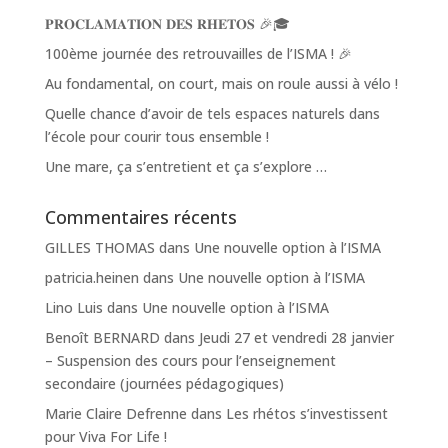
𝐏𝐑𝐎𝐂𝐋𝐀𝐌𝐀𝐓𝐈𝐎𝐍 𝐃𝐄𝐒 𝐑𝐇𝐄𝐓𝐎𝐒 🎉🎓
100ème journée des retrouvailles de l’ISMA ! 🎉
Au fondamental, on court, mais on roule aussi à vélo !
Quelle chance d’avoir de tels espaces naturels dans
l’école pour courir tous ensemble !
Une mare, ça s’entretient et ça s’explore …
Commentaires récents
GILLES THOMAS
dans
Une nouvelle option à l’ISMA
patricia.heinen
dans
Une nouvelle option à l’ISMA
Lino Luis
dans
Une nouvelle option à l’ISMA
Benoît BERNARD
dans
Jeudi 27 et vendredi 28 janvier
– Suspension des cours pour l’enseignement
secondaire (journées pédagogiques)
Marie Claire Defrenne
dans
Les rhétos s’investissent
pour Viva For Life !