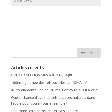
Articles récents
𝐏𝐑𝐎𝐂𝐋𝐀𝐌𝐀𝐓𝐈𝐎𝐍 𝐃𝐄𝐒 𝐑𝐇𝐄𝐓𝐎𝐒 🎉🎓
100ème journée des retrouvailles de l’ISMA ! 🎉
Au fondamental, on court, mais on roule aussi à vélo !
Quelle chance d’avoir de tels espaces naturels dans
l’école pour courir tous ensemble !
Une mare, ça s’entretient et ça s’explore …