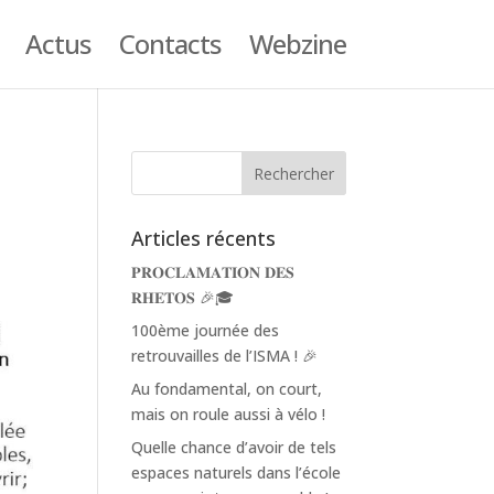
Actus
Contacts
Webzine
Articles récents
𝐏𝐑𝐎𝐂𝐋𝐀𝐌𝐀𝐓𝐈𝐎𝐍 𝐃𝐄𝐒
𝐑𝐇𝐄𝐓𝐎𝐒 🎉🎓
100ème journée des
retrouvailles de l’ISMA ! 🎉
Au fondamental, on court,
mais on roule aussi à vélo !
Quelle chance d’avoir de tels
espaces naturels dans l’école