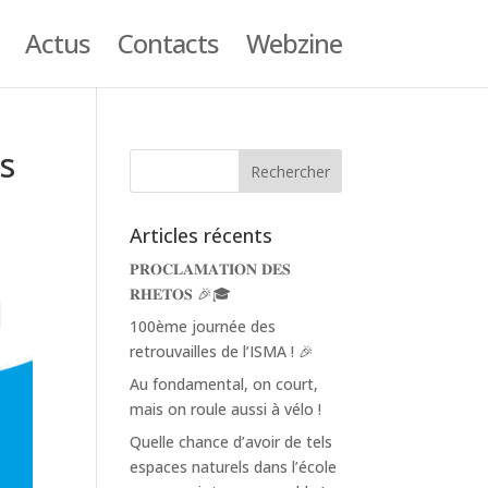
Actus
Contacts
Webzine
s
Articles récents
𝐏𝐑𝐎𝐂𝐋𝐀𝐌𝐀𝐓𝐈𝐎𝐍 𝐃𝐄𝐒
𝐑𝐇𝐄𝐓𝐎𝐒 🎉🎓
100ème journée des
retrouvailles de l’ISMA ! 🎉
Au fondamental, on court,
mais on roule aussi à vélo !
Quelle chance d’avoir de tels
espaces naturels dans l’école