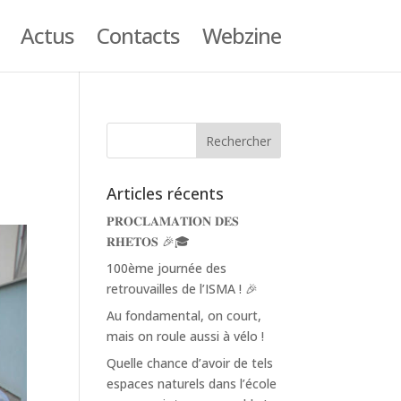
Actus
Contacts
Webzine
Articles récents
𝐏𝐑𝐎𝐂𝐋𝐀𝐌𝐀𝐓𝐈𝐎𝐍 𝐃𝐄𝐒
𝐑𝐇𝐄𝐓𝐎𝐒 🎉🎓
100ème journée des
retrouvailles de l’ISMA ! 🎉
Au fondamental, on court,
mais on roule aussi à vélo !
Quelle chance d’avoir de tels
espaces naturels dans l’école