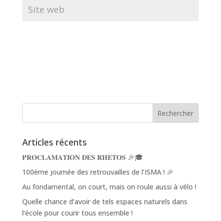
Articles récents
𝐏𝐑𝐎𝐂𝐋𝐀𝐌𝐀𝐓𝐈𝐎𝐍 𝐃𝐄𝐒 𝐑𝐇𝐄𝐓𝐎𝐒 🎉🎓
100ème journée des retrouvailles de l’ISMA ! 🎉
Au fondamental, on court, mais on roule aussi à vélo !
Quelle chance d’avoir de tels espaces naturels dans
l’école pour courir tous ensemble !