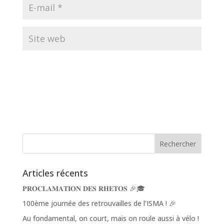
Articles récents
𝐏𝐑𝐎𝐂𝐋𝐀𝐌𝐀𝐓𝐈𝐎𝐍 𝐃𝐄𝐒 𝐑𝐇𝐄𝐓𝐎𝐒 🎉🎓
100ème journée des retrouvailles de l’ISMA ! 🎉
Au fondamental, on court, mais on roule aussi à vélo !