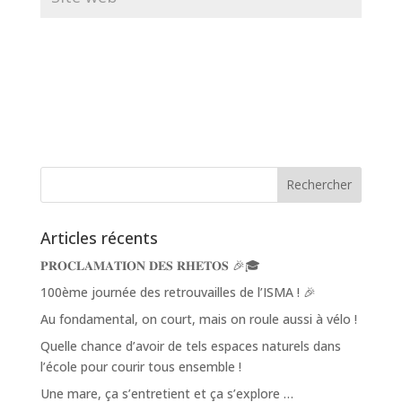
Articles récents
𝐏𝐑𝐎𝐂𝐋𝐀𝐌𝐀𝐓𝐈𝐎𝐍 𝐃𝐄𝐒 𝐑𝐇𝐄𝐓𝐎𝐒 🎉🎓
100ème journée des retrouvailles de l’ISMA ! 🎉
Au fondamental, on court, mais on roule aussi à vélo !
Quelle chance d’avoir de tels espaces naturels dans
l’école pour courir tous ensemble !
Une mare, ça s’entretient et ça s’explore …