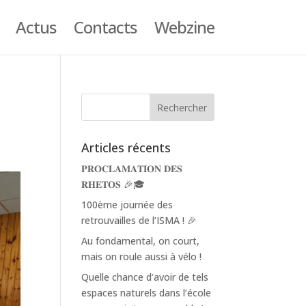
Actus
Contacts
Webzine
Articles récents
𝐏𝐑𝐎𝐂𝐋𝐀𝐌𝐀𝐓𝐈𝐎𝐍 𝐃𝐄𝐒
𝐑𝐇𝐄𝐓𝐎𝐒 🎉🎓
100ème journée des
retrouvailles de l’ISMA ! 🎉
Au fondamental, on court,
mais on roule aussi à vélo !
Quelle chance d’avoir de tels
espaces naturels dans l’école