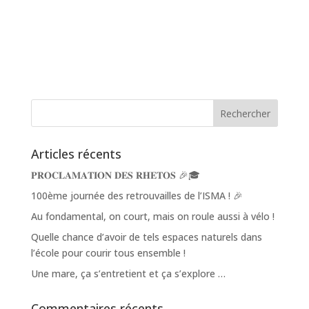
Articles récents
𝐏𝐑𝐎𝐂𝐋𝐀𝐌𝐀𝐓𝐈𝐎𝐍 𝐃𝐄𝐒 𝐑𝐇𝐄𝐓𝐎𝐒 🎉🎓
100ème journée des retrouvailles de l’ISMA ! 🎉
Au fondamental, on court, mais on roule aussi à vélo !
Quelle chance d’avoir de tels espaces naturels dans
l’école pour courir tous ensemble !
Une mare, ça s’entretient et ça s’explore …
Commentaires récents