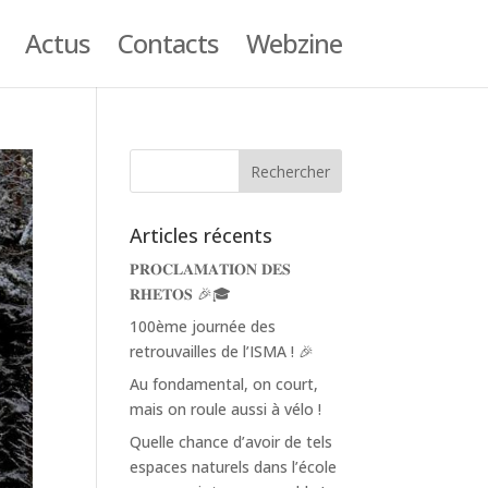
Actus
Contacts
Webzine
Articles récents
𝐏𝐑𝐎𝐂𝐋𝐀𝐌𝐀𝐓𝐈𝐎𝐍 𝐃𝐄𝐒
𝐑𝐇𝐄𝐓𝐎𝐒 🎉🎓
100ème journée des
retrouvailles de l’ISMA ! 🎉
Au fondamental, on court,
mais on roule aussi à vélo !
Quelle chance d’avoir de tels
espaces naturels dans l’école