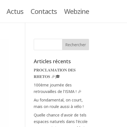
Actus
Contacts
Webzine
Articles récents
𝐏𝐑𝐎𝐂𝐋𝐀𝐌𝐀𝐓𝐈𝐎𝐍 𝐃𝐄𝐒
𝐑𝐇𝐄𝐓𝐎𝐒 🎉🎓
100ème journée des
retrouvailles de l’ISMA ! 🎉
Au fondamental, on court,
mais on roule aussi à vélo !
Quelle chance d’avoir de tels
espaces naturels dans l’école