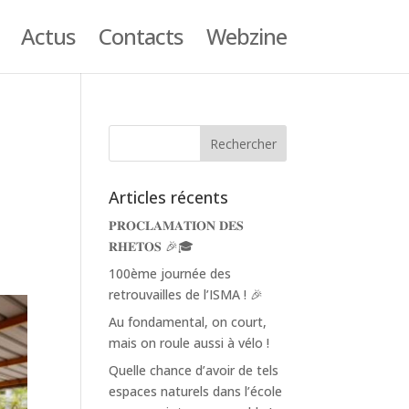
Actus
Contacts
Webzine
Articles récents
𝐏𝐑𝐎𝐂𝐋𝐀𝐌𝐀𝐓𝐈𝐎𝐍 𝐃𝐄𝐒
𝐑𝐇𝐄𝐓𝐎𝐒 🎉🎓
100ème journée des
retrouvailles de l’ISMA ! 🎉
Au fondamental, on court,
mais on roule aussi à vélo !
Quelle chance d’avoir de tels
espaces naturels dans l’école