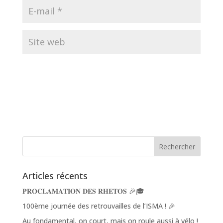
Articles récents
𝐏𝐑𝐎𝐂𝐋𝐀𝐌𝐀𝐓𝐈𝐎𝐍 𝐃𝐄𝐒 𝐑𝐇𝐄𝐓𝐎𝐒 🎉🎓
100ème journée des retrouvailles de l’ISMA ! 🎉
Au fondamental, on court, mais on roule aussi à vélo !