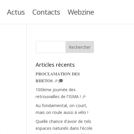
Actus
Contacts
Webzine
Articles récents
𝐏𝐑𝐎𝐂𝐋𝐀𝐌𝐀𝐓𝐈𝐎𝐍 𝐃𝐄𝐒
𝐑𝐇𝐄𝐓𝐎𝐒 🎉🎓
100ème journée des
retrouvailles de l’ISMA ! 🎉
Au fondamental, on court,
mais on roule aussi à vélo !
Quelle chance d’avoir de tels
espaces naturels dans l’école